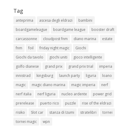
Tag
anteprima
ascesa degli eldrazi
bambini
boardgameleague
boardgame league
booster draft
carcassonne
cloudpost fnm
diano marina
estate
fnm
foil
friday night magic
Giochi
Giochi da tavolo
giochi uniti
gioco intelligente
golfo dianese
grand prix
grand prix trial
imperia
innistrad
kingsburg
launch party
liguria
loano
magic
magic diano marina
magic imperia
nerf
nerf italia
nerf liguria
nucleo ardente
power grid
prerelease
puerto rico
puzzle
rise of the eldrazi
risiko
Slot car
stanza di Izumi
stratelibri
tornei
tornei magic
wpn