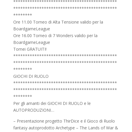
********************************************
********************************************
********
Ore 11.00 Torneo di Alta Tensione valido per la
BoardgameLeague
Ore 16.00 Torneo di 7 Wonders valido per la
BoardgameLeague
Tornei GRATUITI!
********************************************
********************************************
********
GIOCHI DI RUOLO
********************************************
********************************************
********
Per gli amanti dei GIOCHI DI RUOLO e le
AUTOPRODUZIONI…
– Presentazione progetto ThirDice e il Gioco di Ruolo
fantasy autoprodotto Archetype – The Lands of War &