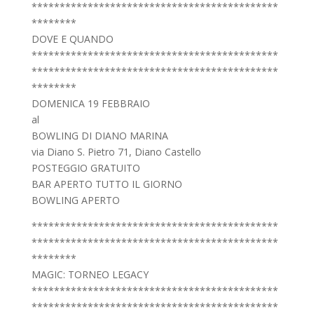
********************************************
********
DOVE E QUANDO
********************************************
********************************************
********
DOMENICA 19 FEBBRAIO
al
BOWLING DI DIANO MARINA
via Diano S. Pietro 71, Diano Castello
POSTEGGIO GRATUITO
BAR APERTO TUTTO IL GIORNO
BOWLING APERTO
********************************************
********************************************
********
MAGIC: TORNEO LEGACY
********************************************
********************************************