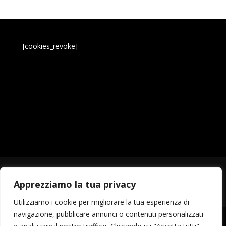
[cookies_revoke]
GLE2023
EVENTI
TORNEI
Lucifer Airsoft
Rifugio La Cuccia
Apprezziamo la tua privacy
Fab Lab Imperia
La Tana di Kurama
Utilizziamo i cookie per migliorare la tua esperienza di
navigazione, pubblicare annunci o contenuti personalizzati