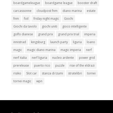
boardgameleague
boardgame league
booster draft
carcassonne
cloudpost fnm
diano marina
estate
fnm
foil
friday night magic
Giochi
Giochi da tavolo
giochi uniti
gioco intelligente
golfo dianese
grand prix
grand prix trial
imperia
innistrad
kingsburg
launch party
liguria
loano
magic
magic diano marina
magic imperia
nerf
nerf italia
nerf liguria
nucleo ardente
power grid
prerelease
puerto rico
puzzle
rise of the eldrazi
risiko
Slot car
stanza di Izumi
stratelibri
tornei
tornei magic
wpn